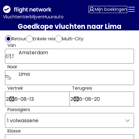
Mijn boekingen
Vluchten
Verblijven
Huurauto
Goedkope vluchten naar Lima
Retour
Enkele reis
Multi-City
Van
Amsterdam
Naar
Lima
Vertrek
Terugreis
Passagiers
1 volwassene
Klasse