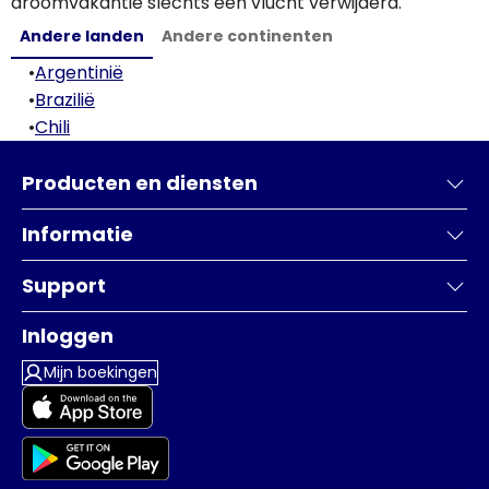
droomvakantie slechts een vlucht verwijderd.
Andere landen
Andere continenten
•
Argentinië
•
Brazilië
•
Chili
Producten en diensten
Informatie
Support
Inloggen
Mijn boekingen