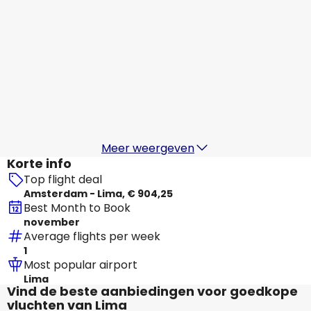
LATAM
Lima
17 aug
-
24 aug
€ 1.324,47
Van
LATAM
Lima
18 aug
-
25 aug
€ 1.324,47
Van
Meer weergeven
Korte info
Top flight deal
Amsterdam - Lima, € 904,25
Best Month to Book
november
Average flights per week
1
Most popular airport
Lima
Vind de beste aanbiedingen voor goedkope
vluchten van Lima