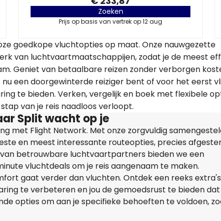
€ 233,87
Zoeken
Prijs op basis van vertrek op 12 aug
alloze goedkope vluchtopties op maat. Onze nauwgezette
erk van luchtvaartmaatschappijen, zodat je de meest eff
am. Geniet van betaalbare reizen zonder verborgen kost
e nu een doorgewinterde reiziger bent of voor het eerst vl
ing te bieden. Verken, vergelijk en boek met flexibele op
stap van je reis naadloos verloopt.
r Split wacht op je
ring met Flight Network. Met onze zorgvuldig samengeste
 beste en meest interessante routeopties, precies afgest
 van betrouwbare luchtvaartpartners bieden we een
-minute vluchtdeals om je reis aangenaam te maken.
mfort gaat verder dan vluchten. Ontdek een reeks extra's
ring te verbeteren en jou de gemoedsrust te bieden dat j
lende opties om aan je specifieke behoeften te voldoen, zo