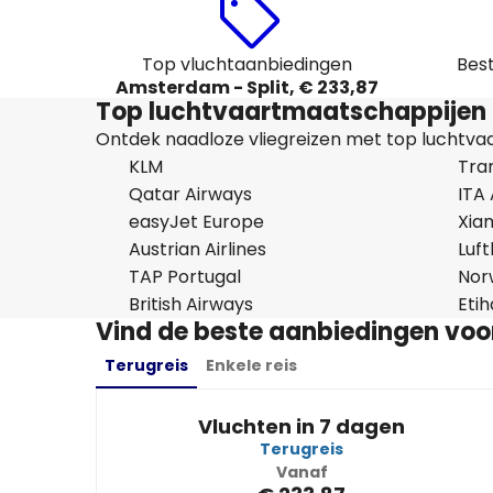
Top vluchtaanbiedingen
Bes
Amsterdam - Split, € 233,87
Top luchtvaartmaatschappijen d
Ontdek naadloze vliegreizen met top luchtvaar
KLM
Tran
Qatar Airways
ITA
easyJet Europe
Xiam
Austrian Airlines
Luf
TAP Portugal
Nor
British Airways
Eti
Vind de beste aanbiedingen voo
Terugreis
Enkele reis
Vluchten in 7 dagen
Terugreis
Vanaf