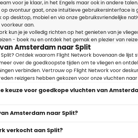
am voor je klaar, in het Engels maar ook in andere talen.
 op avontuur gaat, onze intuïtieve gebruikersinterface is 
ijk op desktop, mobiel en via onze gebruiksvriendelijke nat
 voorkeur aan.
rk kun je je volledig richten op het genieten van je vliege
reizen - boek nu en ontdek het gemak en plezier van reize
s van Amsterdam naar Split
 Split? Ontdek waarom Flight Network bovenaan de lijst s
 meer over de goedkoopste tijden om te vliegen en ontde
ngen verbinden. Vertrouw op Flight Network voor desku
eden reizigers hebben gekozen voor onze vluchten naar S
te keuze voor goedkope vluchten van Amster
 van Amsterdam naar Split?
rk verkocht aan Split?