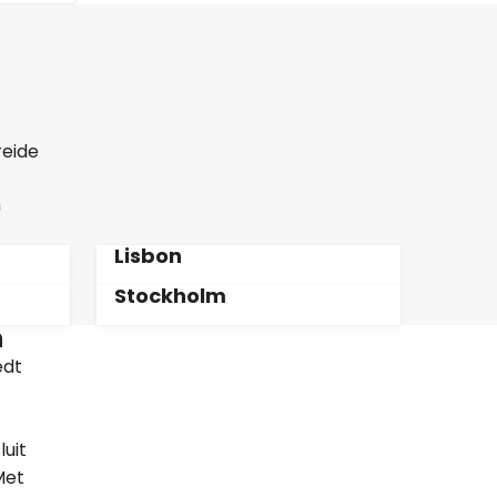
reide
n
Lisbon
Stockholm
n
edt
uit
Met