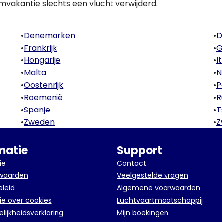
mvakantie slechts een vlucht verwijderd.
•
Denemarken
•
D
•
Frankrijk
•
G
•
Hongarije
•
I
•
Malta
•
N
•
Oostenrijk
•
P
•
Roemenië
•
R
•
Spanje
•
T
•
Zweden
•
Z
matie
Support
ie
Contact
rwaarden
Veelgestelde vragen
eleid
Algemene voorwaarden
ie over cookies
Luchtvaartmaatschappij
lijkheidsverklaring
Mijn boekingen