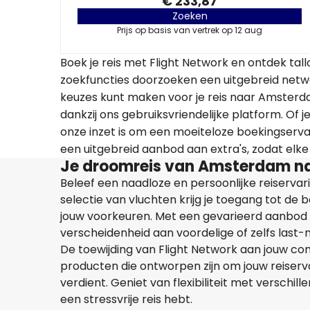
€ 233,87
Zoeken
Prijs op basis van vertrek op 12 aug
Boek je reis met Flight Network en ontdek t
zoekfuncties doorzoeken een uitgebreid netw
keuzes kunt maken voor je reis naar Amsterd
dankzij ons gebruiksvriendelijke platform. Of j
onze inzet is om een moeiteloze boekingservar
een uitgebreid aanbod aan extra's, zodat elke 
Je droomreis van Amsterdam naa
Beleef een naadloze en persoonlijke reiserva
selectie van vluchten krijg je toegang tot de
jouw voorkeuren. Met een gevarieerd aanbod
verscheidenheid aan voordelige of zelfs last
De toewijding van Flight Network aan jouw co
producten die ontworpen zijn om jouw reiserva
verdient. Geniet van flexibiliteit met verschil
een stressvrije reis hebt.