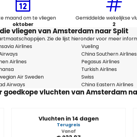
te maand om te vliegen
Gemiddelde wekelijkse v
oktober
2
ie vliegen van Amsterdam naar Split
tmaatschappijen. Zie de lijst hieronder voor meer inform
savia Airlines
Vueling
 Airways
China Southern Airlines
en Airlines
Pegasus Airlines
thansa
Turkish Airlines
wegian Air Sweden
Swiss
had Airways
China Eastern Airlines
r goedkope vluchten van Amsterdam naa
Vluchten in 14 dagen
Terugreis
Vanaf