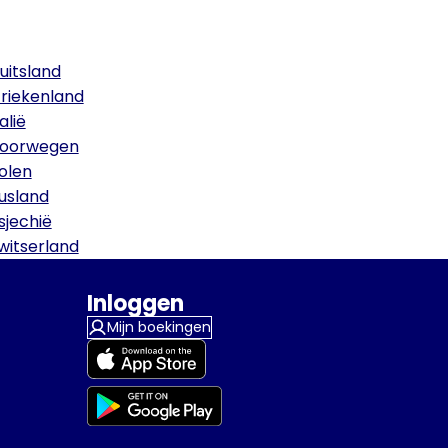
uitsland
riekenland
talië
oorwegen
olen
usland
sjechië
witserland
Inloggen
Mijn boekingen