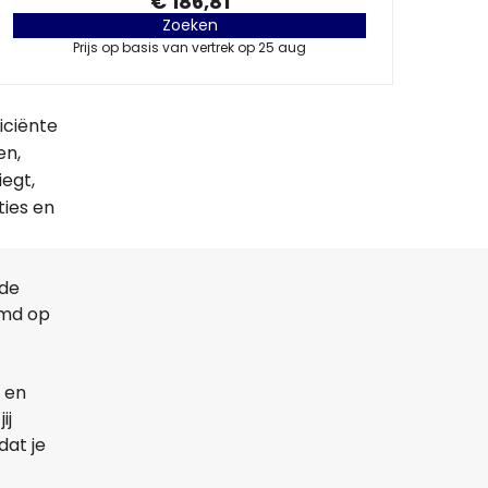
€ 186,81
Zoeken
Prijs op basis van vertrek op 25 aug
iciënte
en,
iegt,
ties en
lde
emd op
 en
ij
dat je