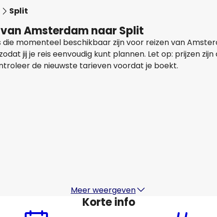
Split
n van Amsterdam naar Split
als die momenteel beschikbaar zijn voor reizen van Amste
at jij je reis eenvoudig kunt plannen. Let op: prijzen zi
ntroleer de nieuwste tarieven voordat je boekt.
Easyjet
+
1 Meer
Split
16 aug
-
23 aug
1
€ 326,82
Van
Austrian Airlines
Split
19 aug
-
26 aug
€ 246,67
Van
Meer weergeven
Korte info