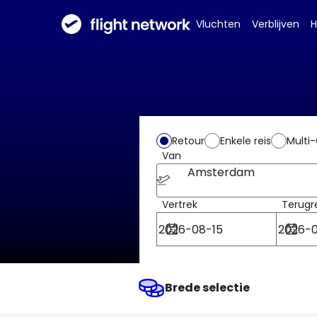
Vluchten
Verblijven
H
Retour
Enkele reis
Multi-
Van
Amsterdam
Vertrek
Terugr
Brede selectie