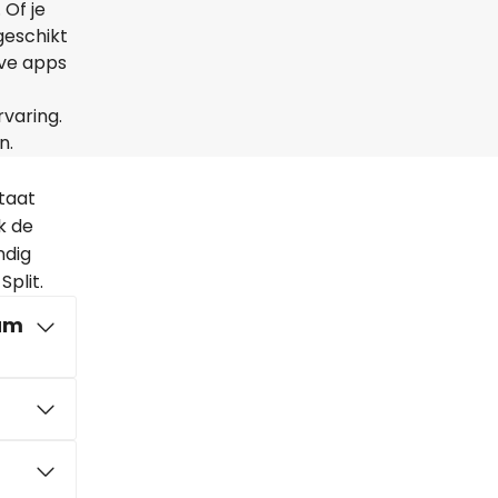
 Of je
geschikt
ive apps
rvaring.
n.
taat
k de
ndig
plit.
dam