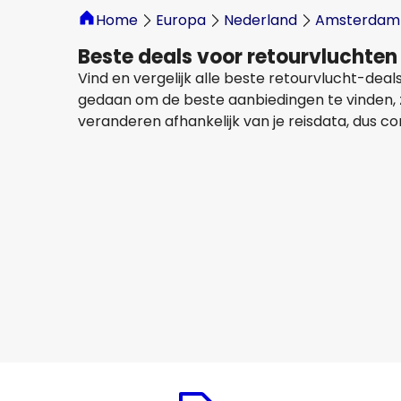
Home
Europa
Nederland
Amsterdam
Beste deals voor retourvluchte
Vind en vergelijk alle beste retourvlucht-de
gedaan om de beste aanbiedingen te vinden, zod
veranderen afhankelijk van je reisdata, dus co
Austrian Airlines
+
1 Meer
Split
15 aug
-
22 aug
€ 321,87
Van
Easyjet
+
1 Meer
Split
18 aug
-
25 aug
€ 245,82
Van