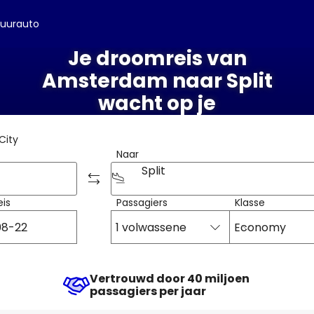
uurauto
Je droomreis van
Amsterdam naar Split
wacht op je
City
Naar
Split
eis
Passagiers
Klasse
1 volwassene
Economy
Vertrouwd door 40 miljoen
passagiers per jaar