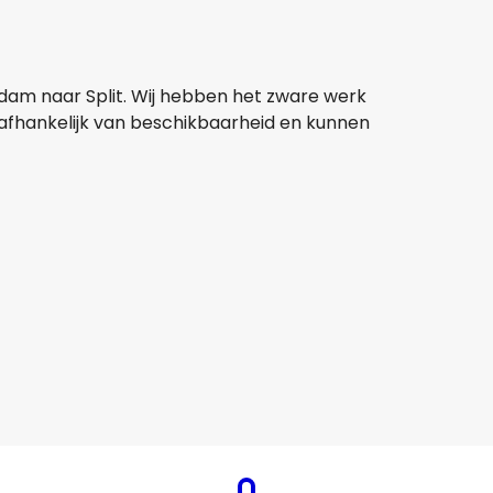
rdam naar Split. Wij hebben het zware werk
jn afhankelijk van beschikbaarheid en kunnen
Easyjet
+
1 Meer
Split
7 aug
-
24 aug
€ 258,83
Van
Scandinavian Airlines
Split
20 aug
-
27 aug
€ 261,87
Van