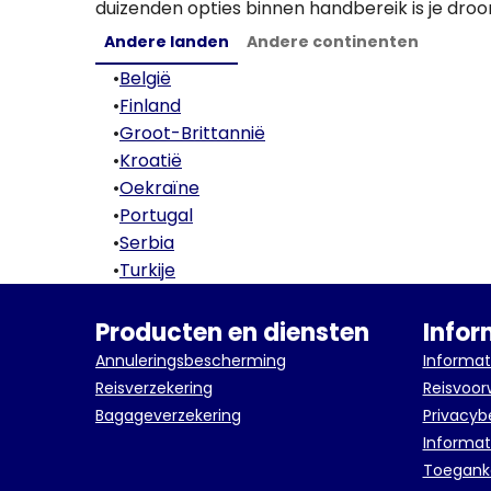
duizenden opties binnen handbereik is je droo
Andere landen
Andere continenten
•
België
•
Finland
•
Groot-Brittannië
•
Kroatië
•
Oekraïne
•
Portugal
•
Serbia
•
Turkije
Producten en diensten
Infor
Annuleringsbescherming
Informat
Reisverzekering
Reisvoo
Bagageverzekering
Privacyb
Informat
Toeganke