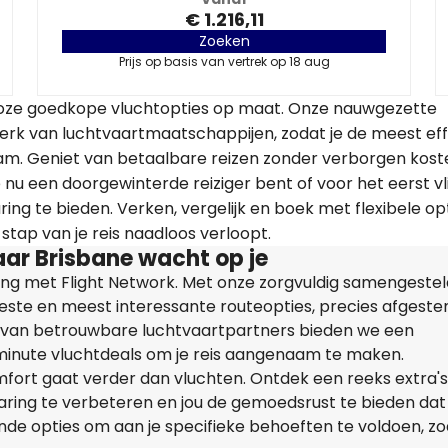
€ 1.216,11
Zoeken
Prijs op basis van vertrek op 18 aug
alloze goedkope vluchtopties op maat. Onze nauwgezette
erk van luchtvaartmaatschappijen, zodat je de meest eff
am. Geniet van betaalbare reizen zonder verborgen kost
e nu een doorgewinterde reiziger bent of voor het eerst vl
ing te bieden. Verken, vergelijk en boek met flexibele op
stap van je reis naadloos verloopt.
ar Brisbane wacht op je
ring met Flight Network. Met onze zorgvuldig samengeste
 beste en meest interessante routeopties, precies afgest
 van betrouwbare luchtvaartpartners bieden we een
-minute vluchtdeals om je reis aangenaam te maken.
mfort gaat verder dan vluchten. Ontdek een reeks extra's
ring te verbeteren en jou de gemoedsrust te bieden dat j
lende opties om aan je specifieke behoeften te voldoen, zo