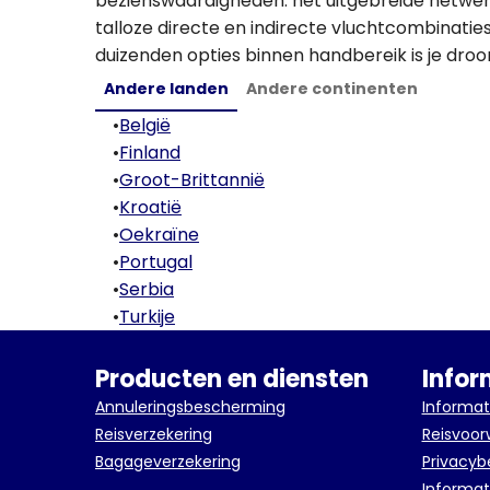
bezienswaardigheden: het uitgebreide netwer
talloze directe en indirecte vluchtcombinati
duizenden opties binnen handbereik is je droo
Andere landen
Andere continenten
•
België
•
Finland
•
Groot-Brittannië
•
Kroatië
•
Oekraïne
•
Portugal
•
Serbia
•
Turkije
Producten en diensten
Infor
Annuleringsbescherming
Informat
Reisverzekering
Reisvoo
Bagageverzekering
Privacyb
Informat