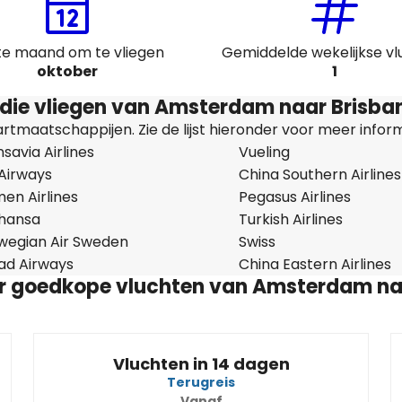
te maand om te vliegen
Gemiddelde wekelijkse v
oktober
1
die vliegen van Amsterdam naar Brisba
tmaatschappijen. Zie de lijst hieronder voor meer inform
savia Airlines
Vueling
 Airways
China Southern Airlines
en Airlines
Pegasus Airlines
thansa
Turkish Airlines
wegian Air Sweden
Swiss
had Airways
China Eastern Airlines
or goedkope vluchten van Amsterdam na
Vluchten in 14 dagen
Terugreis
Vanaf