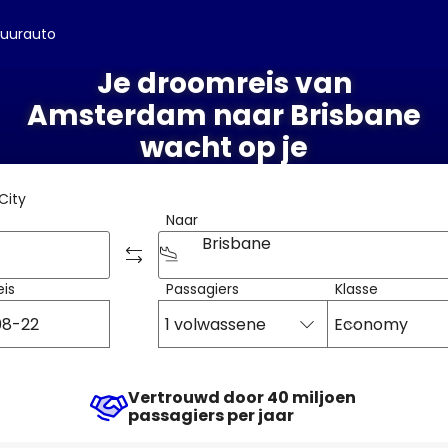
uurauto
Je droomreis van
Amsterdam naar Brisbane
wacht op je
City
Naar
Brisbane
eis
Passagiers
Klasse
1 volwassene
Economy
Vertrouwd door 40 miljoen
passagiers per jaar