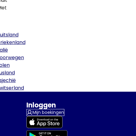
uit
Met
uitsland
riekenland
talië
oorwegen
olen
usland
sjechië
witserland
Inloggen
Mijn boekingen