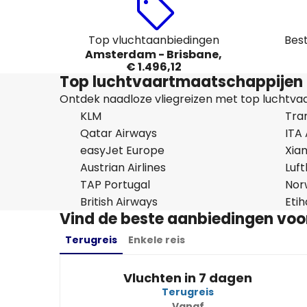
Top vluchtaanbiedingen
Bes
Amsterdam - Brisbane,
€ 1.496,12
Top luchtvaartmaatschappijen 
Ontdek naadloze vliegreizen met top luchtvaar
KLM
Tran
Qatar Airways
ITA
easyJet Europe
Xiam
Austrian Airlines
Luf
TAP Portugal
Nor
British Airways
Eti
Vind de beste aanbiedingen vo
Terugreis
Enkele reis
Vluchten in 7 dagen
Terugreis
Vanaf