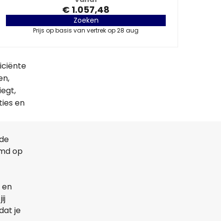
€ 1.057,48
Zoeken
Prijs op basis van vertrek op 28 aug
iciënte
en,
iegt,
ties en
lde
emd op
 en
ij
dat je