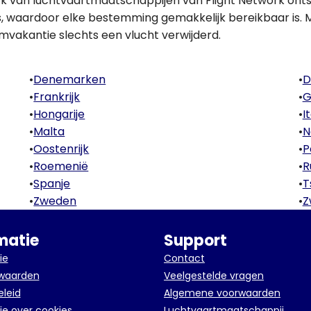
k van luchtvaartmaatschappijen van Flight Network ontsl
es, waardoor elke bestemming gemakkelijk bereikbaar is. 
mvakantie slechts een vlucht verwijderd.
•
Denemarken
•
D
•
Frankrijk
•
G
•
Hongarije
•
I
•
Malta
•
N
•
Oostenrijk
•
P
•
Roemenië
•
R
•
Spanje
•
T
•
Zweden
•
Z
matie
Support
ie
Contact
rwaarden
Veelgestelde vragen
eleid
Algemene voorwaarden
ie over cookies
Luchtvaartmaatschappij