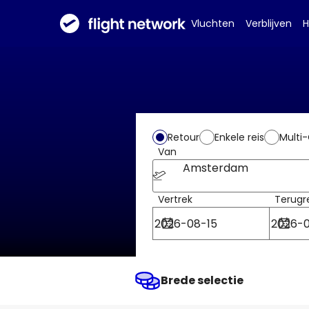
Vluchten
Verblijven
H
Retour
Enkele reis
Multi-
Van
Amsterdam
Vertrek
Terugr
Brede selectie