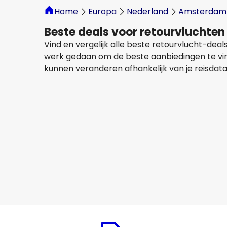
Home
Europa
Nederland
Amsterdam
Beste deals voor retourvluchte
Vind en vergelijk alle beste retourvlucht-de
werk gedaan om de beste aanbiedingen te vinden
kunnen veranderen afhankelijk van je reisdata
China Eastern Airlines
+
1 Meer
Brisbane
18 aug
-
25 aug
€ 1.216,11
Van
China Eastern Airlines
Brisbane
21 aug
-
28 aug
€ 1.222,67
Van