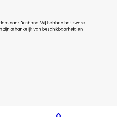
erdam naar Brisbane. Wij hebben het zware
n zijn afhankelijk van beschikbaarheid en
China Eastern Airlines
+
1 Meer
Brisbane
20 aug
-
27 aug
€ 1.284,11
Van
China Eastern Airlines
+
1 Meer
Brisbane
24 aug
-
31 aug
€ 1.200,93
Van