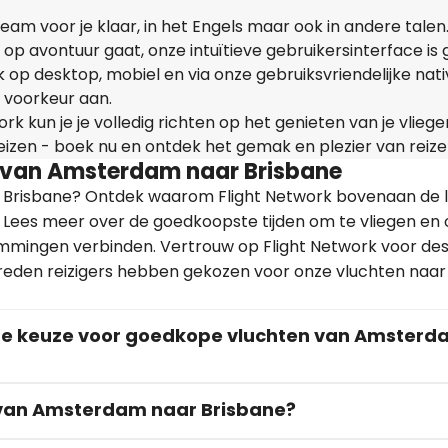
am voor je klaar, in het Engels maar ook in andere talen.
 op avontuur gaat, onze intuïtieve gebruikersinterface is 
ijk op desktop, mobiel en via onze gebruiksvriendelijke nat
 voorkeur aan.
rk kun je je volledig richten op het genieten van je vliege
reizen - boek nu en ontdek het gemak en plezier van reize
is van Amsterdam naar Brisbane
r Brisbane? Ontdek waarom Flight Network bovenaan de li
. Lees meer over de goedkoopste tijden om te vliegen en
mmingen verbinden. Vertrouw op Flight Network voor de
reden reizigers hebben gekozen voor onze vluchten naar
te keuze voor goedkope vluchten van Amster
s van Amsterdam naar Brisbane?