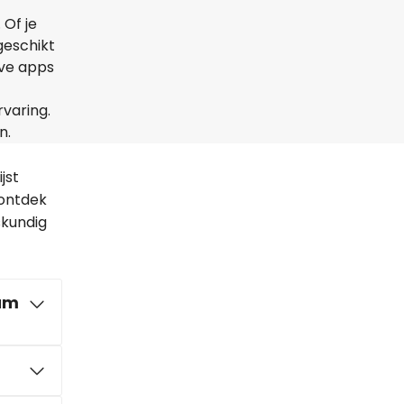
 Of je
geschikt
ive apps
rvaring.
n.
jst
 ontdek
skundig
dam