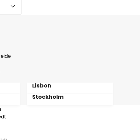
reide
n
Lisbon
Stockholm
n
edt