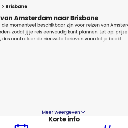
Brisbane
n van Amsterdam naar Brisbane
als die momenteel beschikbaar zijn voor reizen van Amst
, zodat jij je reis eenvoudig kunt plannen. Let op: prijze
, dus controleer de nieuwste tarieven voordat je boekt.
China Eastern Airlines
+
1 Meer
Brisbane
19 aug
-
26 aug
€ 1.235,91
Van
China Eastern Airlines
+
1 Meer
Brisbane
22 aug
-
29 aug
€ 1.472,07
Van
Meer weergeven
Korte info