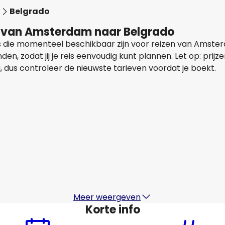
Belgrado
n van Amsterdam naar Belgrado
als die momenteel beschikbaar zijn voor reizen van Amst
, zodat jij je reis eenvoudig kunt plannen. Let op: prijze
, dus controleer de nieuwste tarieven voordat je boekt.
Lufthansa
+
1 Meer
Belgrado
15 aug
-
22 aug
€ 283,49
Van
Lufthansa
+
1 Meer
Belgrado
18 aug
-
25 aug
€ 258,29
Van
Meer weergeven
Korte info