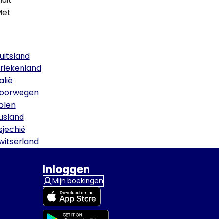
uit
Met
uitsland
riekenland
talië
oorwegen
olen
usland
sjechië
witserland
Inloggen
Mijn boekingen