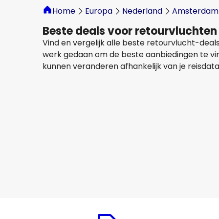
Home
Europa
Nederland
Amsterdam
Beste deals voor retourvluchte
Vind en vergelijk alle beste retourvlucht-de
werk gedaan om de beste aanbiedingen te vinden
kunnen veranderen afhankelijk van je reisdata
Lot Polish Airlines
Belgrado
14 aug
-
21 aug
€ 267,90
Van
Lot Polish Airlines
Belgrado
17 aug
-
24 aug
€ 283,88
Van