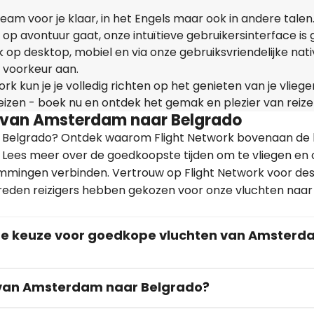
am voor je klaar, in het Engels maar ook in andere talen.
 op avontuur gaat, onze intuïtieve gebruikersinterface is 
ijk op desktop, mobiel en via onze gebruiksvriendelijke nat
 voorkeur aan.
rk kun je je volledig richten op het genieten van je vliege
reizen - boek nu en ontdek het gemak en plezier van reize
is van Amsterdam naar Belgrado
r Belgrado? Ontdek waarom Flight Network bovenaan de li
. Lees meer over de goedkoopste tijden om te vliegen en
mmingen verbinden. Vertrouw op Flight Network voor de
reden reizigers hebben gekozen voor onze vluchten naar
te keuze voor goedkope vluchten van Amster
s van Amsterdam naar Belgrado?