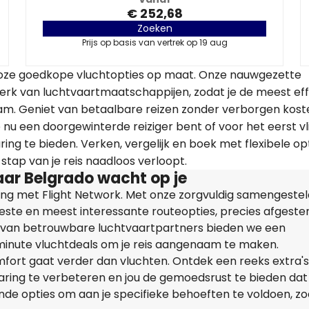
€ 252,68
Zoeken
Prijs op basis van vertrek op 19 aug
alloze goedkope vluchtopties op maat. Onze nauwgezette
erk van luchtvaartmaatschappijen, zodat je de meest eff
am. Geniet van betaalbare reizen zonder verborgen kost
e nu een doorgewinterde reiziger bent of voor het eerst vl
ing te bieden. Verken, vergelijk en boek met flexibele op
stap van je reis naadloos verloopt.
ar Belgrado wacht op je
ring met Flight Network. Met onze zorgvuldig samengeste
 beste en meest interessante routeopties, precies afgest
 van betrouwbare luchtvaartpartners bieden we een
-minute vluchtdeals om je reis aangenaam te maken.
mfort gaat verder dan vluchten. Ontdek een reeks extra's
ring te verbeteren en jou de gemoedsrust te bieden dat j
lende opties om aan je specifieke behoeften te voldoen, zo