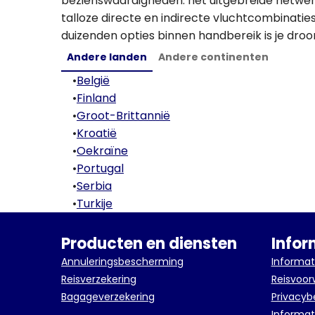
bezienswaardigheden: het uitgebreide netwer
talloze directe en indirecte vluchtcombinati
duizenden opties binnen handbereik is je droo
Andere landen
Andere continenten
•
België
•
Finland
•
Groot-Brittannië
•
Kroatië
•
Oekraïne
•
Portugal
•
Serbia
•
Turkije
Producten en diensten
Infor
Annuleringsbescherming
Informat
Reisverzekering
Reisvoo
Bagageverzekering
Privacyb
Informat