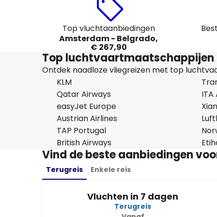
Top vluchtaanbiedingen
Bes
Amsterdam - Belgrado,
€ 267,90
Top luchtvaartmaatschappijen 
Ontdek naadloze vliegreizen met top luchtvaar
KLM
Tran
Qatar Airways
ITA
easyJet Europe
Xiam
Austrian Airlines
Luf
TAP Portugal
Nor
British Airways
Eti
Vind de beste aanbiedingen vo
Terugreis
Enkele reis
Vluchten in 7 dagen
Terugreis
Vanaf