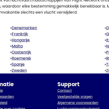
k van luchtvaartmaatschappijen van Flight Network ontsl
es, waardoor elke bestemming gemakkelijk bereikbaar is. 
mvakantie slechts een vlucht verwijderd.
•
Denemarken
•
D
•
Frankrijk
•
G
•
Hongarije
•
I
•
Malta
•
N
•
Oostenrijk
•
P
•
Roemenië
•
R
•
Spanje
•
T
•
Zweden
•
Z
matie
Support
ie
Contact
rwaarden
Veelgestelde vragen
eleid
Algemene voorwaarden
ie over cookies
Luchtvaartmaatschappij