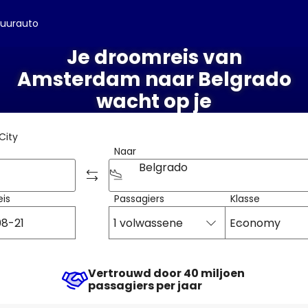
uurauto
Je droomreis van
Amsterdam naar Belgrado
wacht op je
City
Naar
Belgrado
eis
Passagiers
Klasse
1 volwassene
Economy
Vertrouwd door 40 miljoen
passagiers per jaar