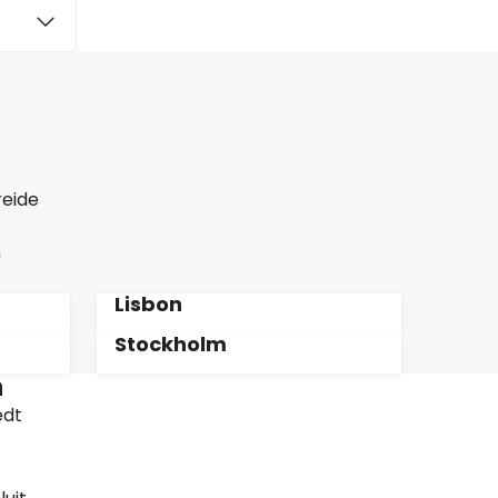
reide
n
Lisbon
Stockholm
n
edt