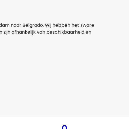
erdam naar Belgrado. Wij hebben het zware
n zijn afhankelijk van beschikbaarheid en
Lot Polish Airlines
Belgrado
16 aug
-
23 aug
€ 282,56
Van
Lufthansa
+
1 Meer
Belgrado
19 aug
-
26 aug
€ 252,68
Van