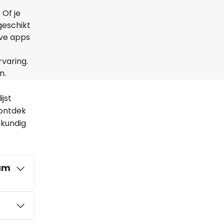
 Of je
geschikt
ive apps
rvaring.
n.
jst
 ontdek
skundig
dam