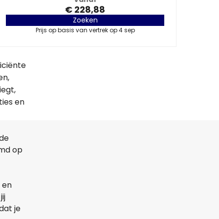
€ 228,88
Zoeken
Prijs op basis van vertrek op 4 sep
iciënte
en,
iegt,
ties en
lde
emd op
 en
ij
dat je