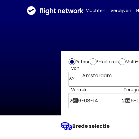
Vluchten
Verblijven
H
Retour
Enkele reis
Multi-
Van
Amsterdam
Vertrek
Terugr
Brede selectie