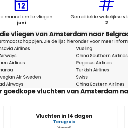
te maand om te vliegen
Gemiddelde wekelijkse v
juni
2
die vliegen van Amsterdam naar Belgra
tmaatschappijen. Zie de lijst hieronder voor meer inform
savia Airlines
Vueling
 Airways
China Southern Airlines
en Airlines
Pegasus Airlines
thansa
Turkish Airlines
wegian Air Sweden
Swiss
had Airways
China Eastern Airlines
or goedkope vluchten van Amsterdam na
Vluchten in 14 dagen
Terugreis
Vanaf