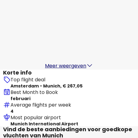
KLM
Munich
18 aug
-
25 aug
€ 263,05
Van
Air France
+
1 Meer
Munich
19 aug
-
26 aug
€ 311,54
Van
Meer weergeven
Korte info
Top flight deal
Amsterdam - Munich, € 267,05
Best Month to Book
februari
Average flights per week
4
Most popular airport
Munich International Airport
Vind de beste aanbiedingen voor goedkope
vluchten van Munich