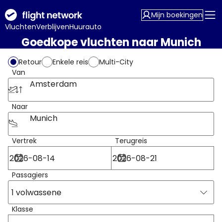
Mijn boekingen
Vluchten
Verblijven
Huurauto
Goedkope vluchten naar Munich
Retour
Enkele reis
Multi-City
Van
Amsterdam
Naar
Munich
Vertrek
Terugreis
Passagiers
1 volwassene
Klasse